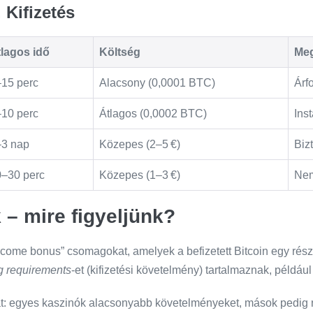
 Kifizetés
lagos idő
Költség
Meg
15 perc
Alacsony (0,0001 BTC)
Árf
10 perc
Átlagos (0,0002 BTC)
Ins
–3 nap
Közepes (2–5 €)
Biz
–30 perc
Közepes (1–3 €)
Nem
– mire figyeljünk?
lcome bonus” csomagokat, amelyek a befizetett Bitcoin egy részé
g requirements
-et (kifizetési követelmény) tartalmaznak, péld
t: egyes kaszinók alacsonyabb követelményeket, mások pedig 