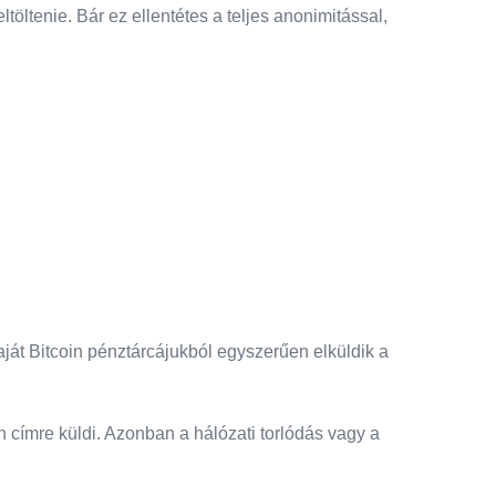
öltenie. Bár ez ellentétes a teljes anonimitással,
aját Bitcoin pénztárcájukból egyszerűen elküldik a
n címre küldi. Azonban a hálózati torlódás vagy a