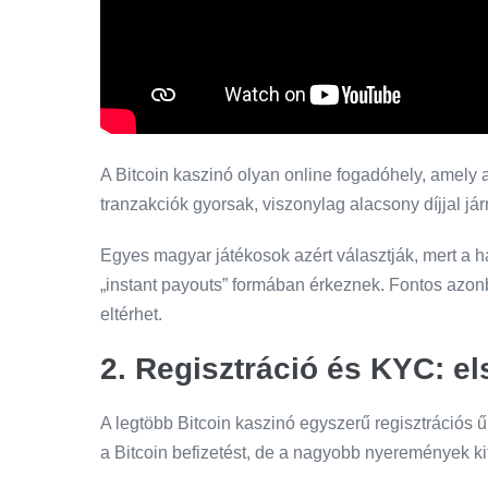
A Bitcoin kaszinó olyan online fogadóhely, amely a 
tranzakciók gyorsak, viszonylag alacsony díjjal j
Egyes magyar játékosok azért választják, mert a h
„instant payouts” formában érkeznek. Fontos azonb
eltérhet.
2. Regisztráció és KYC: e
A legtöbb Bitcoin kaszinó egyszerű regisztrációs ű
a Bitcoin befizetést, de a nagyobb nyeremények 