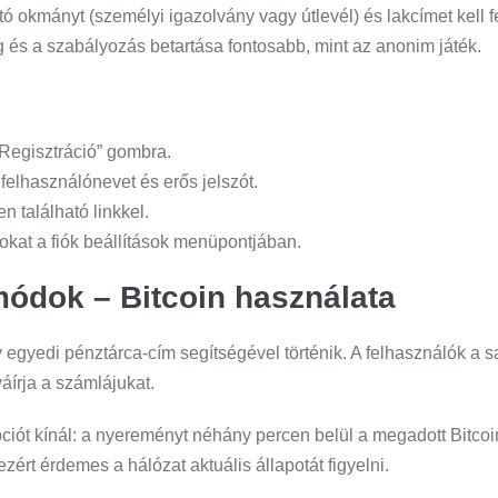
kmányt (személyi igazolvány vagy útlevél) és lakcímet kell felt
 és a szabályozás betartása fontosabb, mint az anonim játék.
“Regisztráció” gombra.
 felhasználónevet és erős jelszót.
n található linkkel.
kat a fiók beállítások menüpontjában.
 módok – Bitcoin használata
 egyedi pénztárca‑cím segítségével történik. A felhasználók a s
áírja a számlájukat.
opciót kínál: a nyereményt néhány percen belül a megadott Bitcoi
ezért érdemes a hálózat aktuális állapotát figyelni.