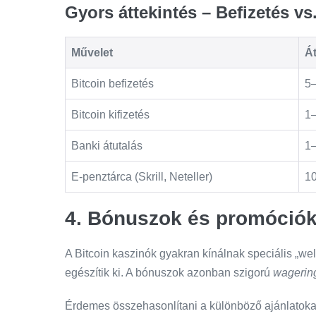
Gyors áttekintés – Befizetés vs.
Művelet
Át
Bitcoin befizetés
5–
Bitcoin kifizetés
1–
Banki átutalás
1
E‑penztárca (Skrill, Neteller)
10
4. Bónuszok és promóciók 
A Bitcoin kaszinók gyakran kínálnak speciális „we
egészítik ki. A bónuszok azonban szigorú
wagerin
Érdemes összehasonlítani a különböző ajánlatoka