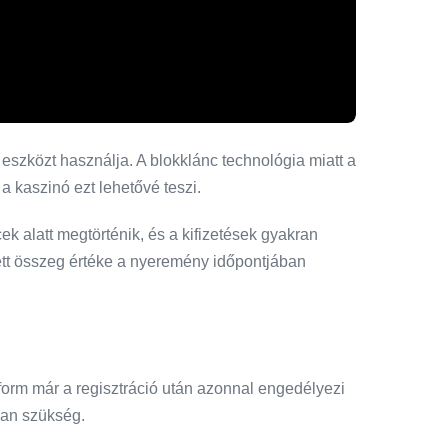
i eszközt használja. A blokklánc technológia miatt a
 kaszinó ezt lehetővé teszi.
k alatt megtörténik, és a kifizetések gyakran
tett összeg értéke a nyeremény időpontjában
tform már a regisztráció után azonnal engedélyezi
van szükség.