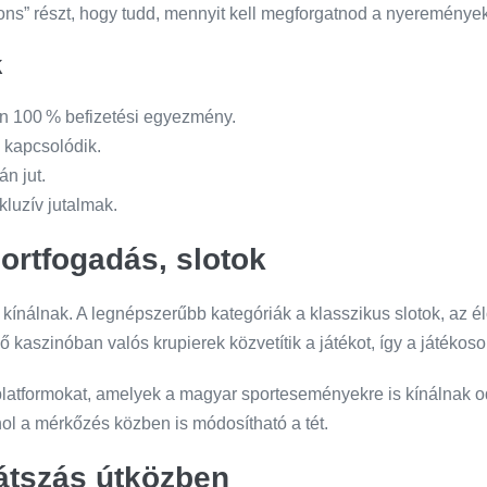
tions” részt, hogy tudd, mennyit kell megforgatnod a nyereménye
k
n 100 % befizetési egyezmény.
 kapcsolódik.
n jut.
kluzív jutalmak.
portfogadás, slotok
 kínálnak. A legnépszerűbb kategóriák a klasszikus slotok, az élő
lő kaszinóban valós krupierek közvetítik a játékot, így a játéko
latformokat, amelyek a magyar sporteseményekre is kínálnak odd
ahol a mérkőzés közben is módosítható a tét.
játszás útközben