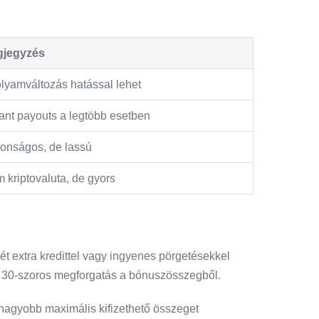
jegyzés
olyamváltozás hatással lehet
tant payouts a legtöbb esetben
tonságos, de lassú
 kriptovaluta, de gyors
t extra kredittel vagy ingyenes pörgetésekkel
ául 30‑szoros megforgatás a bónuszösszegből.
nagyobb maximális kifizethető összeget