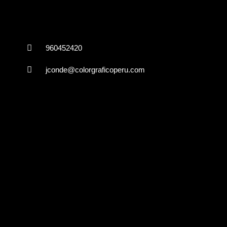
Contáctenos
960452420
jconde@colorgraficoperu.com