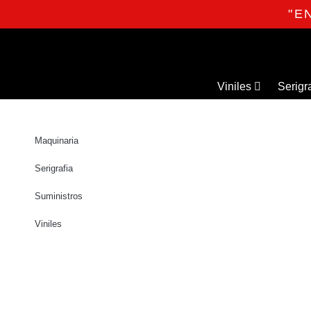
"E
Viniles
Serigr
Maquinaria
Serigrafia
Suministros
Viniles