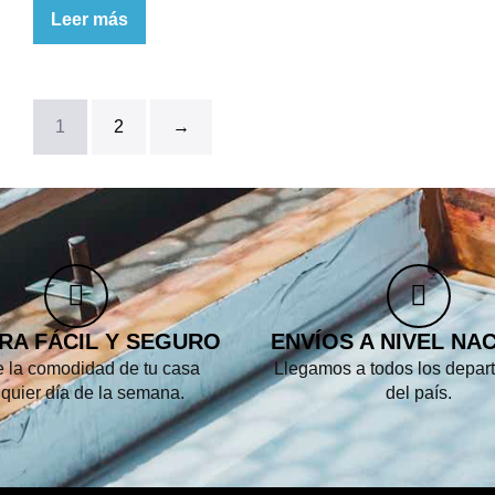
Leer más
1
2
→
RA FÁCIL Y SEGURO
ENVÍOS A NIVEL NA
 la comodidad de tu casa
Llegamos a todos los depar
lquier día de la semana.
del país.