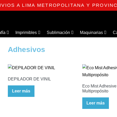
NVIOS A LIMA METROPOLITANA Y PROVINC
afía
Imprimibles
Sublimación
Maquinarias
C
Adhesivos
DEPILADOR DE VINIL
Eco Mist Adhesive
Leer más
Multipropósito
Leer más