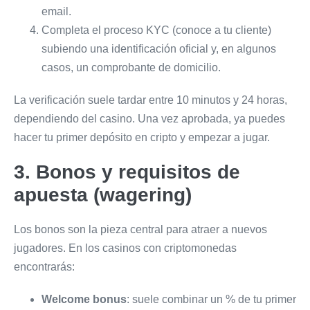
email.
Completa el proceso KYC (conoce a tu cliente)
subiendo una identificación oficial y, en algunos
casos, un comprobante de domicilio.
La verificación suele tardar entre 10 minutos y 24 horas,
dependiendo del casino. Una vez aprobada, ya puedes
hacer tu primer depósito en cripto y empezar a jugar.
3. Bonos y requisitos de
apuesta (wagering)
Los bonos son la pieza central para atraer a nuevos
jugadores. En los casinos con criptomonedas
encontrarás:
Welcome bonus
: suele combinar un % de tu primer