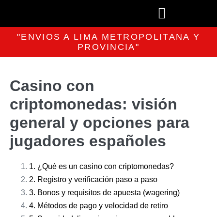
"ENVIOS A LIMA METROPOLITANA Y
PROVINCIA"
Casino con
criptomonedas: visión
general y opciones para
jugadores españoles
1. ¿Qué es un casino con criptomonedas?
2. Registro y verificación paso a paso
3. Bonos y requisitos de apuesta (wagering)
4. Métodos de pago y velocidad de retiro