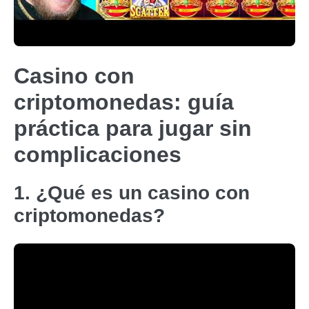
Casino con
criptomonedas: guía
práctica para jugar sin
complicaciones
1. ¿Qué es un casino con
criptomonedas?