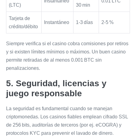
Instantáneo
0.01 LTC
(LTC)
30 min
Tarjeta de
Instantáneo
1‑3 días
2‑5 %
crédito/débito
Siempre verifica si el casino cobra comisiones por retiros
y si existen límites mínimos o máximos. Un buen casino
permite retiradas de al menos 0.001 BTC sin
penalizaciones.
5. Seguridad, licencias y
juego responsable
La seguridad es fundamental cuando se manejan
criptomonedas. Los casinos fiables emplean cifrado SSL
de 256 bits, auditorías de terceros (por ej. eCOGRA) y
protocolos KYC para prevenir el lavado de dinero.