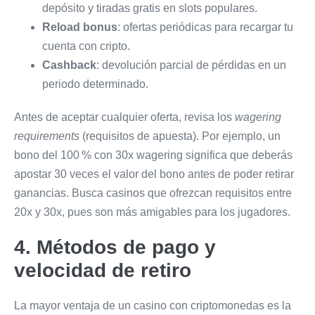
depósito y tiradas gratis en slots populares.
Reload bonus
: ofertas periódicas para recargar tu
cuenta con cripto.
Cashback
: devolución parcial de pérdidas en un
periodo determinado.
Antes de aceptar cualquier oferta, revisa los
wagering
requirements
(requisitos de apuesta). Por ejemplo, un
bono del 100 % con 30x wagering significa que deberás
apostar 30 veces el valor del bono antes de poder retirar
ganancias. Busca casinos que ofrezcan requisitos entre
20x y 30x, pues son más amigables para los jugadores.
4. Métodos de pago y
velocidad de retiro
La mayor ventaja de un casino con criptomonedas es la