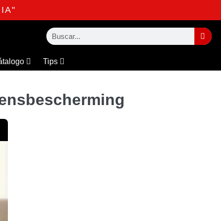
IA"
átalogo
Tips
evensbescherming