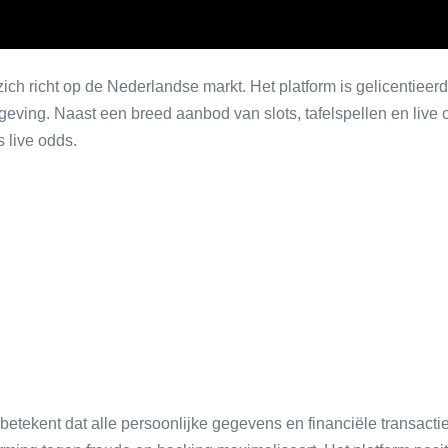
ich richt op de Nederlandse markt. Het platform is gelicentieer
mgeving. Naast een breed aanbod van slots, tafelspellen en live
 live odds.
etekent dat alle persoonlijke gegevens en financiële transact