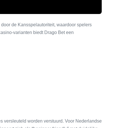
d door de Kansspelautoriteit, waardoor spelers
 casino‑varianten biedt Drago Bet een
ies versleuteld worden verstuurd. Voor Nederlandse