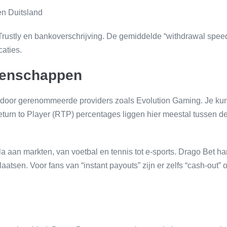
 en Duitsland
stly en bankoverschrijving. De gemiddelde “withdrawal speed” 
aties.
denschappen
door gerenommeerde providers zoals Evolution Gaming. Je kunt 
eturn to Player (RTP) percentages liggen hier meestal tussen de
aan markten, van voetbal en tennis tot e‑sports. Drago Bet hant
atsen. Voor fans van “instant payouts” zijn er zelfs “cash‑ou