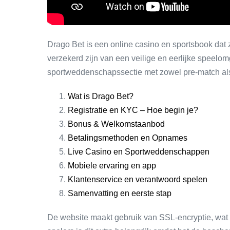
Drago Bet is een online casino en sportsbook dat z
verzekerd zijn van een veilige en eerlijke speelo
sportweddenschapssectie met zowel pre‑match als
Wat is Drago Bet?
Registratie en KYC – Hoe begin je?
Bonus & Welkomstaanbod
Betalingsmethoden en Opnames
Live Casino en Sportweddenschappen
Mobiele ervaring en app
Klantenservice en verantwoord spelen
Samenvatting en eerste stap
De website maakt gebruik van SSL‑encryptie, wat b