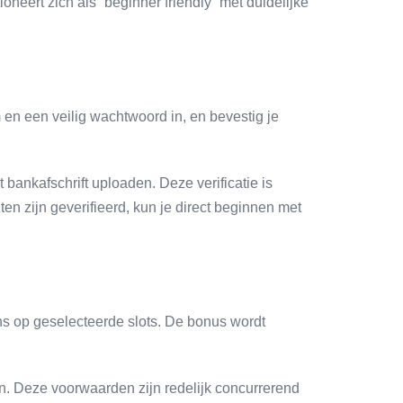
oneert zich als “beginner friendly” met duidelijke
 en een veilig wachtwoord in, en bevestig je
bankafschrift uploaden. Deze verificatie is
en zijn geverifieerd, kun je direct beginnen met
ns op geselecteerde slots. De bonus wordt
. Deze voorwaarden zijn redelijk concurrerend