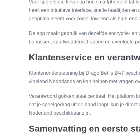
Voor spelers die liever op hun smartphone of tabl
heeft een intuïtieve interface, snelle laadtijden 
geoptimaliseerd voor zowel low‑end als high‑end a
De app maakt gebruik van dezelfde encryptie‑ en 
bonussen, sportweddenschappen en eventuele promot
Klantenservice en verant
Klantenondersteuning bij Drago Bet is 24/7 beschi
vloeiend Nederlands en kan helpen met vragen ove
Verantwoord gokken staat centraal. Het platform bie
dat je speelgedrag uit de hand loopt, kun je direc
Nederland beschikbaar zijn.
Samenvatting en eerste st