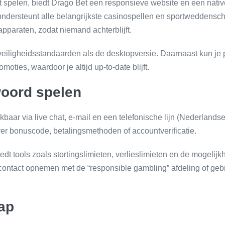
et spelen, biedt Drago Bet een responsieve website en een nat
en ondersteunt alle belangrijkste casinospellen en sportweddens
pparaten, zodat niemand achterblijft.
veiligheidsstandaarden als de desktopversie. Daarnaast kun je 
ies, waardoor je altijd up‑to‑date blijft.
woord spelen
kbaar via live chat, e‑mail en een telefonische lijn (Nederland
r bonuscode, betalingsmethoden of accountverificatie.
dt tools zoals stortingslimieten, verlieslimieten en de mogelijkh
t contact opnemen met de “responsible gambling” afdeling of geb
ap