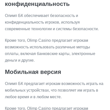
конфиденциальность
Олимп БК обеспечивает безопасность и
конфиденциальность игроков, используя
современные технологии и системы безопасности.
Кроме того, Olimp Casino предлагает игрокам
возможность использовать различные методы
оплаты, включая банковские карты, электронные
деньги и другие.
Мобильная версия
Олимп БК предлагает игрокам возможность играть на
мобильных устройствах, что позволяет им играть в
любое время и в любом месте.
Кроме того, Olimp Casino предлагает игрокам