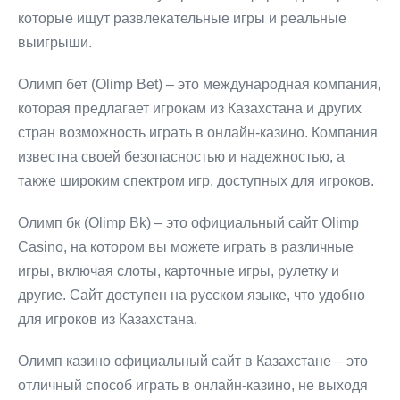
которые ищут развлекательные игры и реальные
выигрыши.
Олимп бет (Olimp Bet) – это международная компания,
которая предлагает игрокам из Казахстана и других
стран возможность играть в онлайн-казино. Компания
известна своей безопасностью и надежностью, а
также широким спектром игр, доступных для игроков.
Олимп бк (Olimp Bk) – это официальный сайт Olimp
Casino, на котором вы можете играть в различные
игры, включая слоты, карточные игры, рулетку и
другие. Сайт доступен на русском языке, что удобно
для игроков из Казахстана.
Олимп казино официальный сайт в Казахстане – это
отличный способ играть в онлайн-казино, не выходя