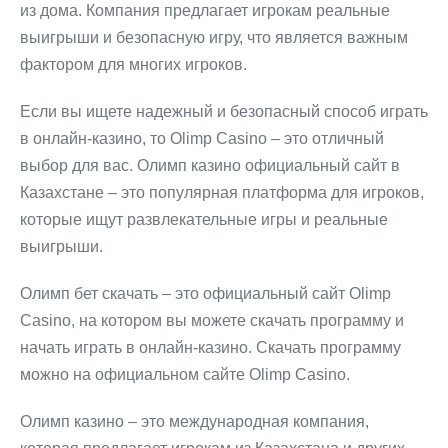
из дома. Компания предлагает игрокам реальные
выигрыши и безопасную игру, что является важным
фактором для многих игроков.
Если вы ищете надежный и безопасный способ играть
в онлайн-казино, то Olimp Casino – это отличный
выбор для вас. Олимп казино официальный сайт в
Казахстане – это популярная платформа для игроков,
которые ищут развлекательные игры и реальные
выигрыши.
Олимп бет скачать – это официальный сайт Olimp
Casino, на котором вы можете скачать программу и
начать играть в онлайн-казино. Скачать программу
можно на официальном сайте Olimp Casino.
Олимп казино – это международная компания,