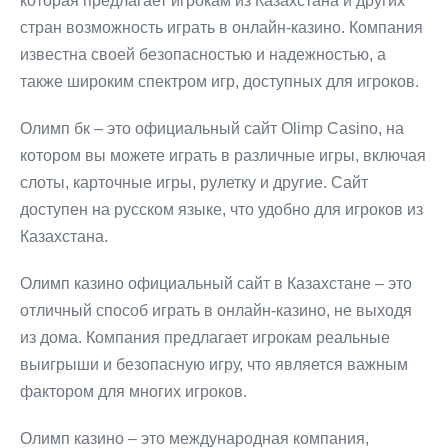
которая предлагает игрокам из Казахстана и других
стран возможность играть в онлайн-казино. Компания
известна своей безопасностью и надежностью, а
также широким спектром игр, доступных для игроков.
Олимп бк – это официальный сайт Olimp Casino, на
котором вы можете играть в различные игры, включая
слоты, карточные игры, рулетку и другие. Сайт
доступен на русском языке, что удобно для игроков из
Казахстана.
Олимп казино официальный сайт в Казахстане – это
отличный способ играть в онлайн-казино, не выходя
из дома. Компания предлагает игрокам реальные
выигрыши и безопасную игру, что является важным
фактором для многих игроков.
Олимп казино – это международная компания,