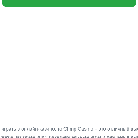
грать в онлайн-казино, то Olimp Casino – это отличный в
гроков, которые ищут развлекательные игры и реальные в