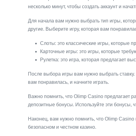
несколько минут, чтобы создать аккаунт и начат
Для начала вам нужно выбрать тип игры, котор
другие. Выберите игру, которая вам понравилас
Слоты: это классические игры, которые 
Карточные игры: это игры, которые требу
Рулетка: это игра, которая предлагает в
После выбора игры вам нужно выбрать ставку. 
вам понравилась, и начните играть.
Важно помнить, что Olimp Casino предлагает р
депозитные бонусы. Используйте эти бонусы, ч
Наконец, вам нужно помнить, что Olimp Casino 
безопасном и честном казино.