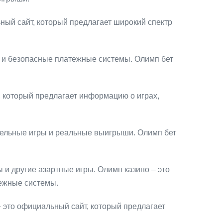
ьный сайт, который предлагает широкий спектр
и и безопасные платежные системы. Олимп бет
, который предлагает информацию о играх,
ательные игры и реальные выигрыши. Олимп бет
 и другие азартные игры. Олимп казино – это
тежные системы.
 это официальный сайт, который предлагает