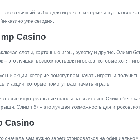
– это отличный выбор для игроков, которые ищут развлек
айн-казино уже сегодня.
imp Casino
ключая слоты, карточные игры, рулетку и другие. Олимп бет
к – это лучшая возможность для игроков, которые хотят игр
сы и акции, которые помогут вам начать играть и получит
сы и акции, которые помогут вам начать играть.
 которые ищут реальные шансы на выигрыш. Олимп бет скача
рыши. Олимп бк – это лучшая возможность для игроков, кот
p Casino
 то сначала вам нужно зарегистрироваться на официальном 