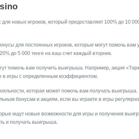
sino
 для новых игроков, который предоставляет 100% до 10 000
бонусы для постоянных игроков, которые могут помочь вам
20% до 5 000 тенге на ваш счет каждый вторник.
гут помочь вам получить выигрыша. Например, акция «Торж
ете в игры с определенным коэффициентом.
лояльности, которая может помочь вам получать выигрыша.
льным бонусам и акциям, если вы играете в игры регулярно
оторые ищут новые возможности для игры и получения выиг
ать и получать выигрыша.