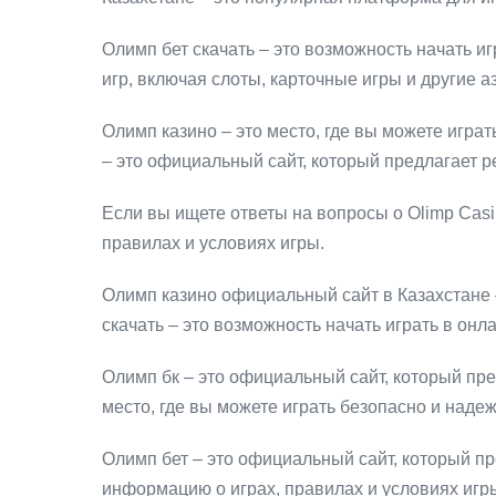
Олимп бет скачать – это возможность начать и
игр, включая слоты, карточные игры и другие а
Олимп казино – это место, где вы можете игр
– это официальный сайт, который предлагает 
Если вы ищете ответы на вопросы о Olimp Casi
правилах и условиях игры.
Олимп казино официальный сайт в Казахстане 
скачать – это возможность начать играть в онл
Олимп бк – это официальный сайт, который пре
место, где вы можете играть безопасно и над
Олимп бет – это официальный сайт, который п
информацию о играх, правилах и условиях игр