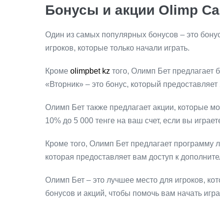
Бонусы и акции Olimp Ca
Один из самых популярных бонусов – это бонус
игроков, которые только начали играть.
Кроме
olimpbet kz
того, Олимп Бет предлагает 
«Вторник» – это бонус, который предоставляет 
Олимп Бет также предлагает акции, которые мо
10% до 5 000 тенге на ваш счет, если вы игра
Кроме того, Олимп Бет предлагает программу 
которая предоставляет вам доступ к дополните
Олимп Бет – это лучшее место для игроков, к
бонусов и акций, чтобы помочь вам начать игр