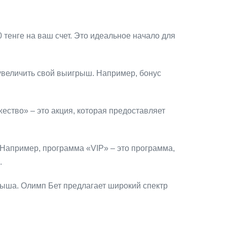
 тенге на ваш счет. Это идеальное начало для
 увеличить свой выигрыш. Например, бонус
ество» – это акция, которая предоставляет
 Например, программа «VIP» – это программа,
.
рыша. Олимп Бет предлагает широкий спектр