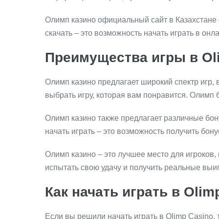
Олимп казино официальный сайт в Казахстане 
скачать – это возможность начать играть в онл
Преимущества игры в Ol
Олимп казино предлагает широкий спектр игр, в
выбрать игру, которая вам понравится. Олимп б
Олимп казино также предлагает различные бону
начать играть – это возможность получить бону
Олимп казино – это лучшее место для игроков,
испытать свою удачу и получить реальные выиг
Как начать играть в Olim
Если вы решили начать играть в Olimp Casino,