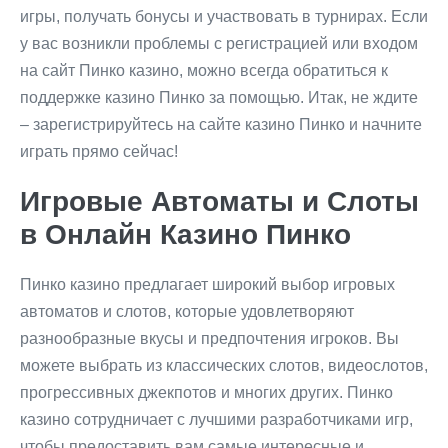
игры, получать бонусы и участвовать в турнирах. Если
у вас возникли проблемы с регистрацией или входом
на сайт Пинко казино, можно всегда обратиться к
поддержке казино Пинко за помощью. Итак, не ждите
– зарегистрируйтесь на сайте казино Пинко и начните
играть прямо сейчас!
Игровые Автоматы и Слоты
в Онлайн Казино Пинко
Пинко казино предлагает широкий выбор игровых
автоматов и слотов, которые удовлетворяют
разнообразные вкусы и предпочтения игроков. Вы
можете выбрать из классических слотов, видеослотов,
прогрессивных джекпотов и многих других. Пинко
казино сотрудничает с лучшими разработчиками игр,
чтобы предоставить вам самые интересные и