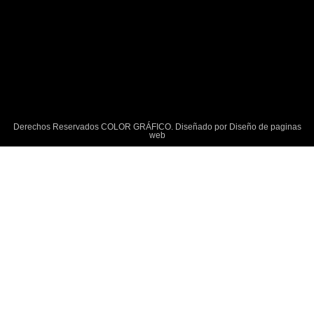
Derechos Reservados COLOR GRÁFICO. Diseñado por Diseño de paginas
web