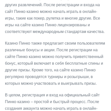
других развлечений. После регистрации и входа на
сайт Пинко казино можно начать играть в онлайн-
игры, такие как покер, рулетка и многие другие. Все
игры на сайте казино Пинко лицензированы и
соответствуют международным стандартам качества.
Казино Пинко также предлагает своим пользователям
различные бонусы и акции. После регистрации на
сайте Пинко казино можно получить приветственный
бонус, который включает в себя бесплатные спины и
другие призы. Кроме того, на сайте казино Пинко
регулярно проводятся турниры и розыгрыши, в
которых можно участвовать и выигрывать призы.
В целом, регистрация и вход на официальный сайт
Пинко казино – простой и быстрый процесс. После
создания аккаунта можно начать играть в онлайн-