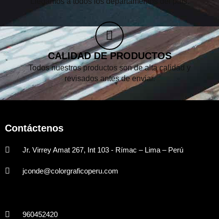
Llegamos a todos los departamentos del país.
CALIDAD DE PRODUCTOS
Todos nuestros productos son de alta calidad y
revisados antes de enviar.
Contáctenos
Jr. Virrey Amat 267, Int 103 - Rímac – Lima – Perú
jconde@colorgraficoperu.com
Contáctenos
960452420