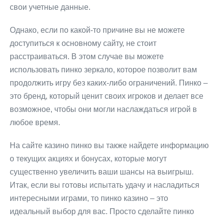
свои учетные данные.
Однако, если по какой-то причине вы не можете
доступиться к основному сайту, не стоит
расстраиваться. В этом случае вы можете
использовать пинко зеркало, которое позволит вам
продолжить игру без каких-либо ограничений. Пинко –
это бренд, который ценит своих игроков и делает все
возможное, чтобы они могли наслаждаться игрой в
любое время.
На сайте казино пинко вы также найдете информацию
о текущих акциях и бонусах, которые могут
существенно увеличить ваши шансы на выигрыш.
Итак, если вы готовы испытать удачу и насладиться
интересными играми, то пинко казино – это
идеальный выбор для вас. Просто сделайте пинко