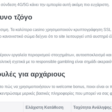
η σύνδεση 4G/5G κάνει την εμπειρία αυτή ακόμη πιο ευχάριστη.
θυνο τζόγο
ιμη. Τα καλύτερα casino χρησιμοποιούν κρυπτογράφηση SSL 256
κανονιστικό σώμα δείχνει ότι το site λειτουργεί υπό αυστηρό έ
σφέρουν εργαλεία περιορισμού στοιχημάτων, αυτοαποκλεισμό κα
λιτική σχετικά με το responsible gambling είναι σημάδι ακεραιό
υλές για αρχάριους
 το πώς να χρησιμοποιήσουν το welcome bonus, ποιοι είναι οι 
γκεντρώσαμε μερικές βασικές πληροφορίες που μπορεί να σας 
Ελάχιστη Κατάθεση
Ταχύτητα Ανάληψης