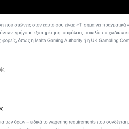
 που στέλνεις στον εαυτό σου είναι: «Τι σημαίνει πραγματικά «
των: γρήγορη εξυπηρέτηση, ασφάλεια, ποικιλία παιχνιδιών και
ς φορείς, όπως η Malta Gaming Authority ή η UK Gambling Co
φής
υς
εια των όρων – ειδικά το wagering requirements που συνδέεται