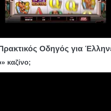
Πρακτικός Οδηγός για Έλλην
ο» καζίνο;