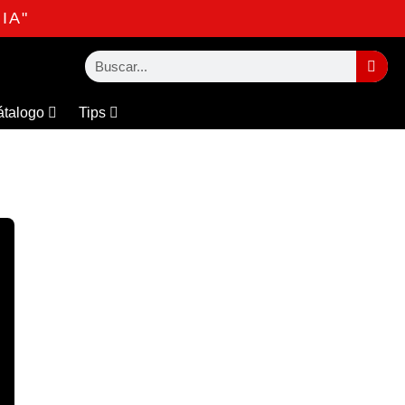
IA"
átalogo
Tips