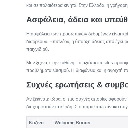
και σε παλαιότερα κινητά. Στην Ελλάδα, η γρήγορ
Ασφάλεια, άδεια και υπεύ
Η ασφάλεια των προσωπικών δεδομένων είναι κρίσ
διαρρέουν. Επιπλέον, η ύπαρξη άδειας από έγκυρο 
παιχνιδιού.
Μην ξεχνάτε την ευθύνη. Τα αξιόπιστα sites προ
προβλήματα εθισμού. Η διαφάνεια και η ανοιχτή πο
Συχνές ερωτήσεις & συμβο
Αν ξεκινάτε τώρα, οι πιο συχνές απορίες αφορούν
διαχειριστούν τα κέρδη. Στο παρακάτω πίνακα συ
Καζίνο
Welcome Bonus