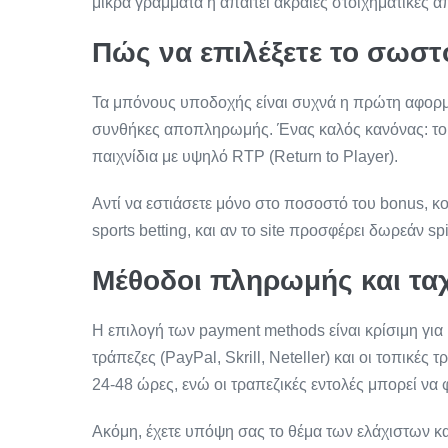
μικρά γράμματα ή απαιτεί ακραίες στοιχηματικές α
Πώς να επιλέξετε το σωσ
Τα μπόνους υποδοχής είναι συχνά η πρώτη αφορμή γ
συνθήκες αποπληρωμής. Ένας καλός κανόνας: το w
παιχνίδια με υψηλό RTP (Return to Player).
Αντί να εστιάσετε μόνο στο ποσοστό του bonus, κο
sports betting, και αν το site προσφέρει δωρεάν 
Μέθοδοι πληρωμής και τα
Η επιλογή των payment methods είναι κρίσιμη για 
τράπεζες (PayPal, Skrill, Neteller) και οι τοπικές
24‑48 ώρες, ενώ οι τραπεζικές εντολές μπορεί να 
Ακόμη, έχετε υπόψη σας το θέμα των ελάχιστων κα