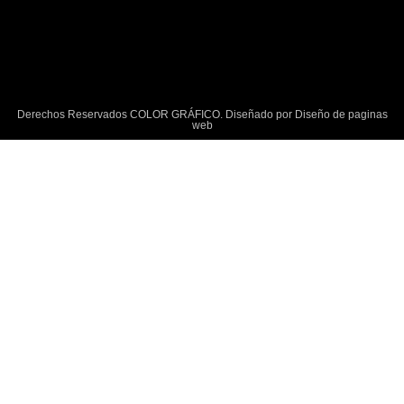
Derechos Reservados COLOR GRÁFICO. Diseñado por Diseño de paginas
web