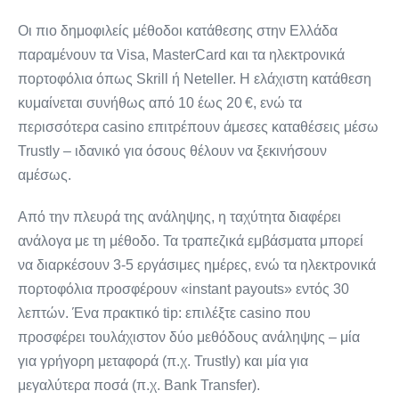
Οι πιο δημοφιλείς μέθοδοι κατάθεσης στην Ελλάδα
παραμένουν τα Visa, MasterCard και τα ηλεκτρονικά
πορτοφόλια όπως Skrill ή Neteller. Η ελάχιστη κατάθεση
κυμαίνεται συνήθως από 10 έως 20 €, ενώ τα
περισσότερα casino επιτρέπουν άμεσες καταθέσεις μέσω
Trustly – ιδανικό για όσους θέλουν να ξεκινήσουν
αμέσως.
Από την πλευρά της ανάληψης, η ταχύτητα διαφέρει
ανάλογα με τη μέθοδο. Τα τραπεζικά εμβάσματα μπορεί
να διαρκέσουν 3‑5 εργάσιμες ημέρες, ενώ τα ηλεκτρονικά
πορτοφόλια προσφέρουν «instant payouts» εντός 30
λεπτών. Ένα πρακτικό tip: επιλέξτε casino που
προσφέρει τουλάχιστον δύο μεθόδους ανάληψης – μία
για γρήγορη μεταφορά (π.χ. Trustly) και μία για
μεγαλύτερα ποσά (π.χ. Bank Transfer).