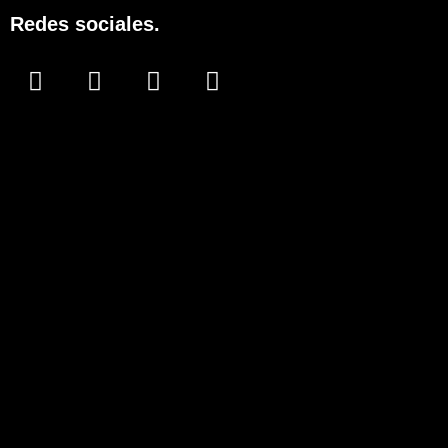
Redes sociales.