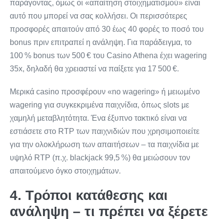
παράγοντας, όμως οι «απαίτηση στοιχηματισμού» είναι
αυτό που μπορεί να σας κολλήσει. Οι περισσότερες
προσφορές απαιτούν από 30 έως 40 φορές το ποσό του
bonus πριν επιτραπεί η ανάληψη. Για παράδειγμα, το
100 % bonus των 500 € του Casino Athena έχει wagering
35x, δηλαδή θα χρειαστεί να παίξετε για 17 500 €.
Μερικά casino προσφέρουν «no wagering» ή μειωμένο
wagering για συγκεκριμένα παιχνίδια, όπως slots με
χαμηλή μεταβλητότητα. Ένα έξυπνο τακτικό είναι να
εστιάσετε στο RTP των παιχνιδιών που χρησιμοποιείτε
για την ολοκλήρωση των απαιτήσεων – τα παιχνίδια με
υψηλό RTP (π.χ. blackjack 99,5 %) θα μειώσουν τον
απαιτούμενο όγκο στοιχημάτων.
4. Τρόποι κατάθεσης και
ανάληψη – τι πρέπει να ξέρετε