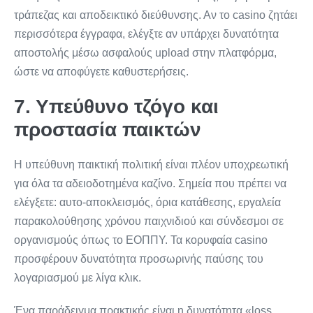
τράπεζας και αποδεικτικό διεύθυνσης. Αν το casino ζητάει
περισσότερα έγγραφα, ελέγξτε αν υπάρχει δυνατότητα
αποστολής μέσω ασφαλούς upload στην πλατφόρμα,
ώστε να αποφύγετε καθυστερήσεις.
7. Υπεύθυνο τζόγο και
προστασία παικτών
Η υπεύθυνη παικτική πολιτική είναι πλέον υποχρεωτική
για όλα τα αδειοδοτημένα καζίνο. Σημεία που πρέπει να
ελέγξετε: αυτο-αποκλεισμός, όρια κατάθεσης, εργαλεία
παρακολούθησης χρόνου παιχνιδιού και σύνδεσμοι σε
οργανισμούς όπως το ΕΟΠΠΥ. Τα κορυφαία casino
προσφέρουν δυνατότητα προσωρινής παύσης του
λογαριασμού με λίγα κλικ.
Ένα παράδειγμα πρακτικής είναι η δυνατότητα «loss