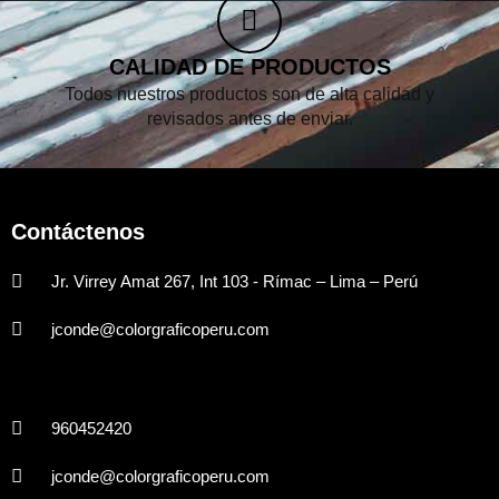
CALIDAD DE PRODUCTOS
Todos nuestros productos son de alta calidad y
revisados antes de enviar.
Contáctenos
Jr. Virrey Amat 267, Int 103 - Rímac – Lima – Perú
jconde@colorgraficoperu.com
Contáctenos
960452420
jconde@colorgraficoperu.com