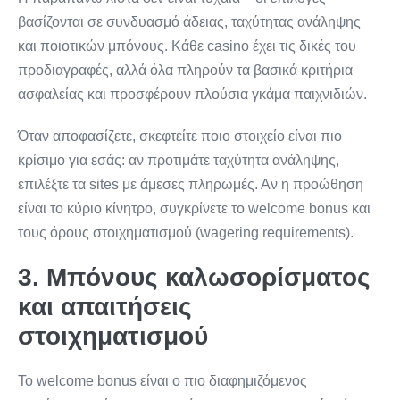
βασίζονται σε συνδυασμό άδειας, ταχύτητας ανάληψης
και ποιοτικών μπόνους. Κάθε casino έχει τις δικές του
προδιαγραφές, αλλά όλα πληρούν τα βασικά κριτήρια
ασφαλείας και προσφέρουν πλούσια γκάμα παιχνιδιών.
Όταν αποφασίζετε, σκεφτείτε ποιο στοιχείο είναι πιο
κρίσιμο για εσάς: αν προτιμάτε ταχύτητα ανάληψης,
επιλέξτε τα sites με άμεσες πληρωμές. Αν η προώθηση
είναι το κύριο κίνητρο, συγκρίνετε το welcome bonus και
τους όρους στοιχηματισμού (wagering requirements).
3. Μπόνους καλωσορίσματος
και απαιτήσεις
στοιχηματισμού
Το welcome bonus είναι ο πιο διαφημιζόμενος