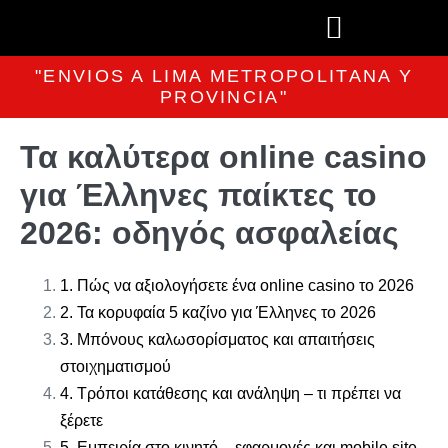
"ENVIOS A LIMA METROPOLITANA Y
PROVINCIA"
Τα καλύτερα online casino
για Έλληνες παίκτες το
2026: οδηγός ασφαλείας
1. Πώς να αξιολογήσετε ένα online casino το 2026
2. Τα κορυφαία 5 καζίνο για Έλληνες το 2026
3. Μπόνους καλωσορίσματος και απαιτήσεις
στοιχηματισμού
4. Τρόποι κατάθεσης και ανάληψη – τι πρέπει να
ξέρετε
5. Εμπειρία στο κινητό – εφαρμογές και mobile site