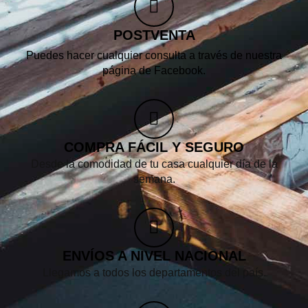
POSTVENTA
Puedes hacer cualquier consulta a través de nuestra
página de Facebook.
COMPRA FÁCIL Y SEGURO
Desde la comodidad de tu casa cualquier día de la
semana.
ENVÍOS A NIVEL NACIONAL
Llegamos a todos los departamentos del país.