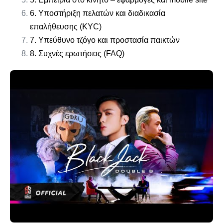
6. Υποστήριξη πελατών και διαδικασία
επαλήθευσης (KYC)
7. Υπεύθυνο τζόγο και προστασία παικτών
8. Συχνές ερωτήσεις (FAQ)